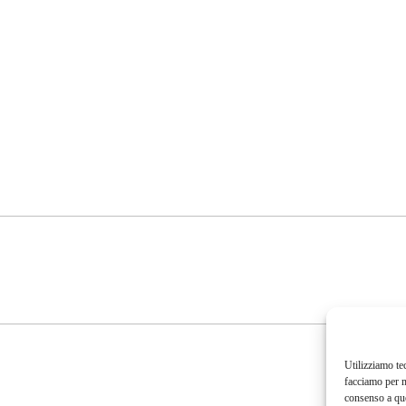
Utilizziamo te
facciamo per m
consenso a que