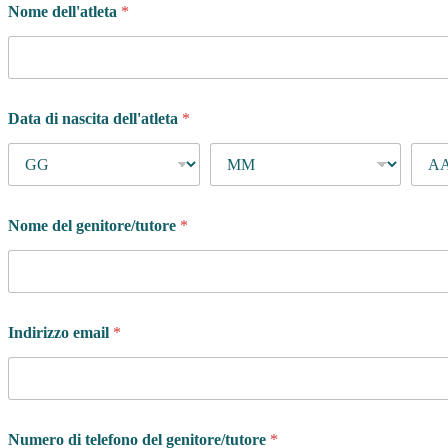
Nome dell'atleta
*
M
e
s
s
a
g
Data di nascita dell'atleta
*
g
i
o
:
d
i
Nome del genitore/tutore
*
Indirizzo email
*
Numero di telefono del genitore/tutore
*