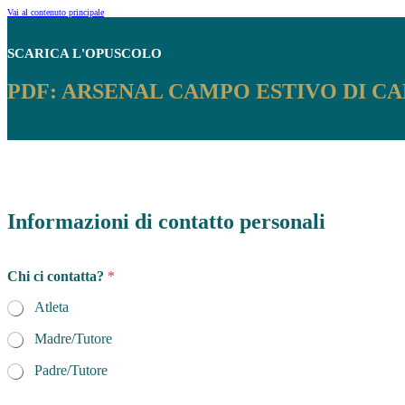
Vai al contenuto principale
SCARICA
L'OPUSCOLO
PDF: ARSENAL CAMPO ESTIVO DI CA
Informazioni di contatto personali
s
Chi ci contatta?
*
c
a
Atleta
r
i
Madre/Tutore
c
a
Padre/Tutore
r
e