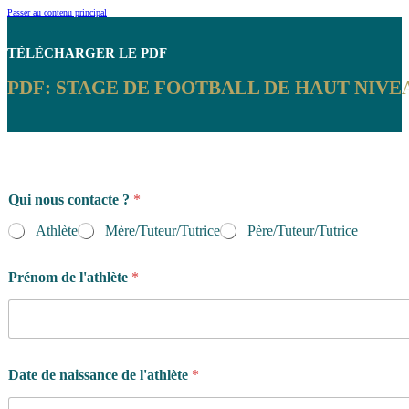
Passer au contenu principal
TÉLÉCHARGER
LE PDF
PDF: STAGE DE FOOTBALL DE HAUT NIVE
Qui nous contacte ?
*
Athlète
Mère/Tuteur/Tutrice
Père/Tuteur/Tutrice
Prénom de l'athlète
*
Date de naissance de l'athlète
*