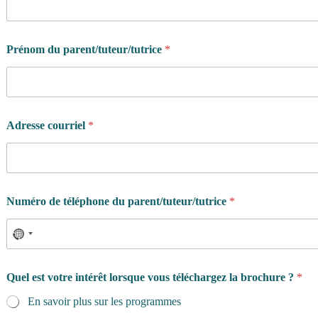
m
é
r
o
Prénom du parent/tuteur/tutrice
*
s
o
u
h
a
i
Adresse courriel
*
t
e
z
-
v
Numéro de téléphone du parent/tuteur/tutrice
*
o
u
s
Quel est votre intérêt lorsque vous téléchargez la brochure ?
*
En savoir plus sur les programmes