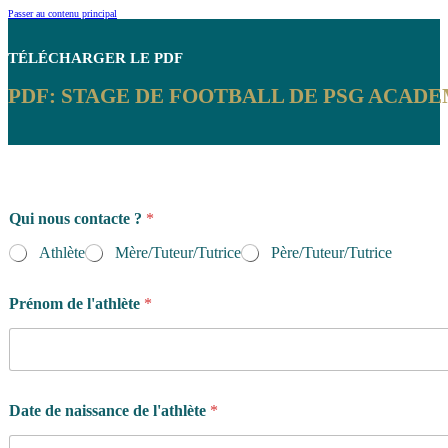
Passer au contenu principal
TÉLÉCHARGER
LE PDF
PDF: STAGE DE FOOTBALL DE PSG ACADE
t
Qui nous contacte ?
*
é
l
Athlète
Mère/Tuteur/Tutrice
Père/Tuteur/Tutrice
é
c
h
Prénom de l'athlète
*
a
r
g
e
z
Date de naissance de l'athlète
*
N
u