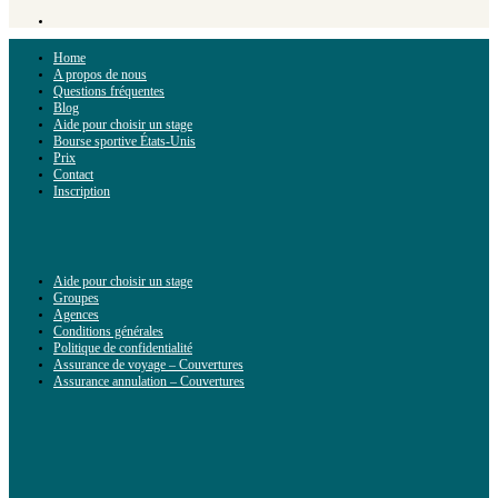
Home
A propos de nous
Questions fréquentes
Blog
Aide pour choisir un stage
Bourse sportive États-Unis
Prix
Contact
Inscription
Aide pour choisir un stage
Groupes
Agences
Conditions générales
Politique de confidentialité
Assurance de voyage – Couvertures
Assurance annulation – Couvertures