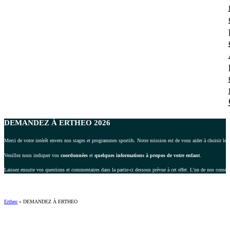
DEMANDEZ À ERTHEO 2026
Merci de votre intérêt envers nos stages et programmes sportifs. Notre mission est de vous aider à choisir le 
Veuillez nous indiquer vos
coordonnées
et
quelques informations à propos de votre enfant
.
Laissez ensuite vos questions et commentaires dans la partie-ci dessous prévue à cet effet. L’un de nos consul
Ertheo
»
DEMANDEZ À ERTHEO