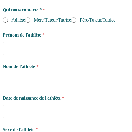
Qui nous contacte ?
*
Athlète
Mère/Tuteur/Tutrice
Père/Tuteur/Tutrice
l
Prénom de l'athlète
*
'
o
b
j
e
c
Nom de l'athlète
*
t
i
f
g
a
r
Date de naissance de l'athlète
*
d
i
e
n
s
Sexe de l'athlète
*
d