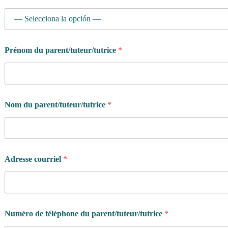
e
s
Prénom du parent/tuteur/tutrice
*
Nom du parent/tuteur/tutrice
*
Adresse courriel
*
Numéro de téléphone du parent/tuteur/tutrice
*