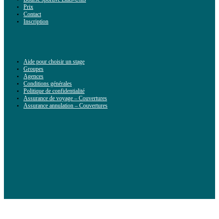
Prix
Contact
Inscription
Aide pour choisir un stage
Groupes
Agences
Conditions générales
Politique de confidentialité
Assurance de voyage – Couvertures
Assurance annulation – Couvertures