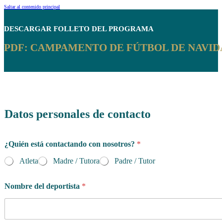
Saltar al contenido principal
DESCARGAR
FOLLETO DEL PROGRAMA
PDF: CAMPAMENTO DE FÚTBOL DE NAVID
Datos personales de contacto
t
¿Quién está contactando con nosotros?
*
e
l
Atleta
Madre / Tutora
Padre / Tutor
é
f
o
Nombre del deportista
*
n
o
*
T