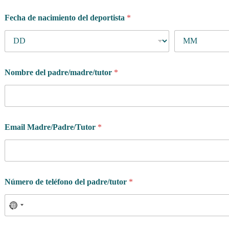
é
Fecha de nacimiento del deportista
*
r
m
i
n
o
s
Nombre del padre/madre/tutor
*
Email Madre/Padre/Tutor
*
Número de teléfono del padre/tutor
*