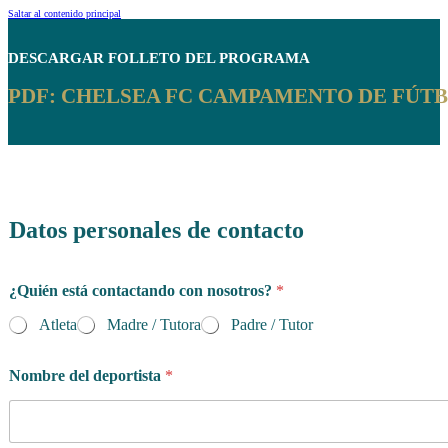
Saltar al contenido principal
DESCARGAR
FOLLETO DEL PROGRAMA
PDF: CHELSEA FC CAMPAMENTO DE FÚTB
Datos personales de contacto
*
¿Quién está contactando con nosotros?
*
p
o
Atleta
Madre / Tutora
Padre / Tutor
l
í
t
Nombre del deportista
*
i
c
a
*