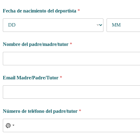
a
Fecha de nacimiento del deportista
*
d
r
e
/
P
a
Nombre del padre/madre/tutor
*
d
r
e
/
T
u
Email Madre/Padre/Tutor
*
t
o
r
y
Número de teléfono del padre/tutor
*