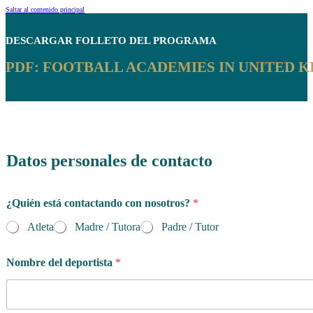
Saltar al contenido principal
DESCARGAR
FOLLETO DEL PROGRAMA
PDF: FOOTBALL ACADEMIES IN UNITED K
Datos personales de contacto
n
¿Quién está contactando con nosotros?
*
o
s
Atleta
Madre / Tutora
Padre / Tutor
o
t
r
Nombre del deportista
*
o
s
?
M