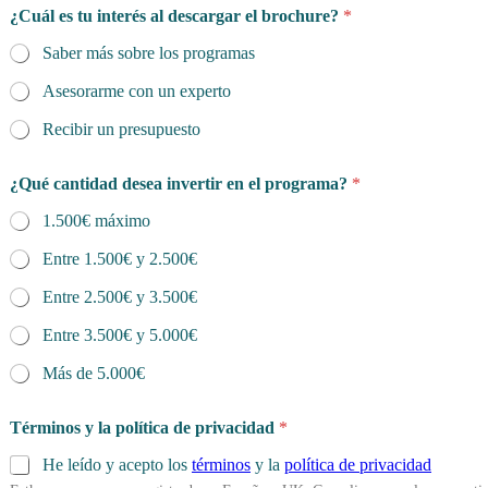
¿Cuál es tu interés al descargar el brochure?
*
l
d
Saber más sobre los programas
e
s
Asesorarme con un experto
e
a
Recibir un presupuesto
p
a
¿Qué cantidad desea invertir en el programa?
*
d
r
1.500€ máximo
e
/
Entre 1.500€ y 2.500€
m
a
Entre 2.500€ y 3.500€
d
r
Entre 3.500€ y 5.000€
e
/
Más de 5.000€
t
u
Términos y la política de privacidad
*
t
o
He leído y acepto los
términos
y la
política de privacidad
r