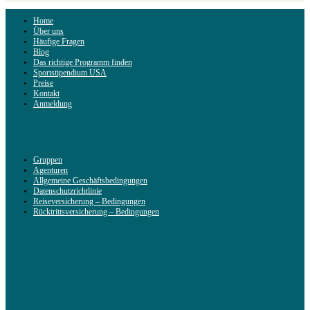
Home
Über uns
Häufige Fragen
Blog
Das richtige Programm finden
Sportstipendium USA
Preise
Kontakt
Anmeldung
Gruppen
Agenturen
Allgemeine Geschäftsbedingungen
Datenschutzrichtlinie
Reiseversicherung – Bedingungen
Rücktrittsversicherung – Bedingungen