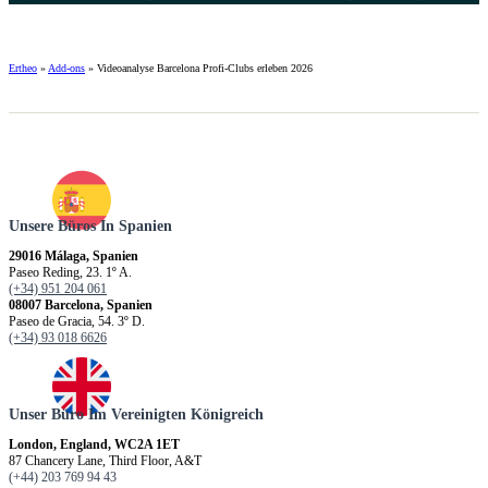
Ertheo
»
Add-ons
»
Videoanalyse Barcelona Profi-Clubs erleben 2026
Unsere Büros In Spanien
29016 Málaga, Spanien
Paseo Reding, 23. 1º A.
(+34) 951 204 061
08007 Barcelona, Spanien
Paseo de Gracia, 54. 3º D.
(+34) 93 018 6626
Unser Büro Im Vereinigten Königreich
London, England, WC2A 1ET
87 Chancery Lane, Third Floor, A&T
(+44) 203 769 94 43