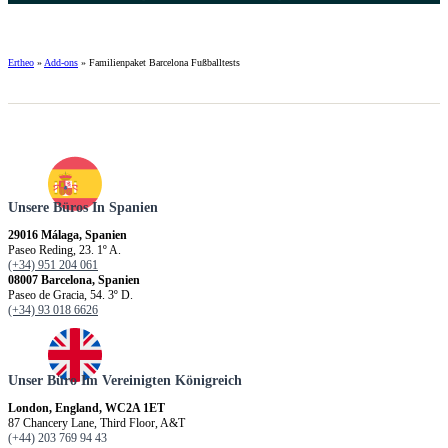
Ertheo
»
Add-ons
»
Familienpaket Barcelona Fußballtests
Unsere Büros In Spanien
29016 Málaga, Spanien
Paseo Reding, 23. 1º A.
(+34) 951 204 061
08007 Barcelona, Spanien
Paseo de Gracia, 54. 3º D.
(+34) 93 018 6626
Unser Büro Im Vereinigten Königreich
London, England, WC2A 1ET
87 Chancery Lane, Third Floor, A&T
(+44) 203 769 94 43