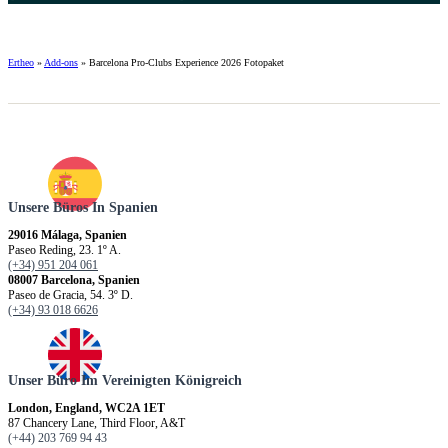
Ertheo
»
Add-ons
»
Barcelona Pro-Clubs Experience 2026 Fotopaket
Unsere Büros In Spanien
29016 Málaga, Spanien
Paseo Reding, 23. 1º A.
(+34) 951 204 061
08007 Barcelona, Spanien
Paseo de Gracia, 54. 3º D.
(+34) 93 018 6626
Unser Büro Im Vereinigten Königreich
London, England, WC2A 1ET
87 Chancery Lane, Third Floor, A&T
(+44) 203 769 94 43