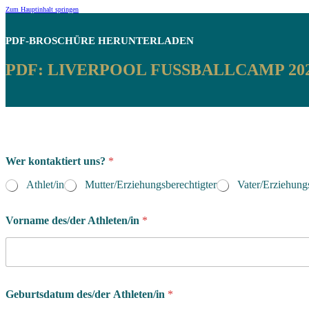
Zum Hauptinhalt springen
PDF-BROSCHÜRE
HERUNTERLADEN
PDF: LIVERPOOL FUSSBALLCAMP 202
i
Wer kontaktiert uns?
*
s
t
Athlet/in
Mutter/Erziehungsberechtigter
Vater/Erziehungs
*
m
ö
Vorname des/der Athleten/in
*
c
h
t
e
n
Geburtsdatum des/der Athleten/in
*