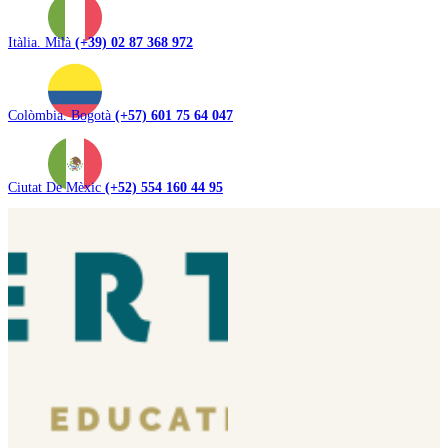
Itàlia. Milà
(+39) 02 87 368 972
Colòmbia. Bogotà
(+57) 601 75 64 047
Ciutat De Mèxic
(+52) 554 160 44 95