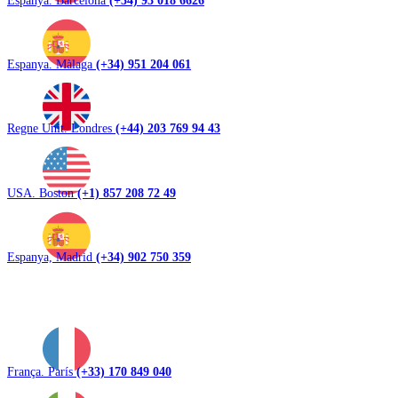
Espanya. Màlaga
(+34) 951 204 061
Regne Unit. Londres
(+44) 203 769 94 43
USA. Boston
(+1) 857 208 72 49
Espanya, Madrid
(+34) 902 750 359
França. París
(+33) 170 849 040