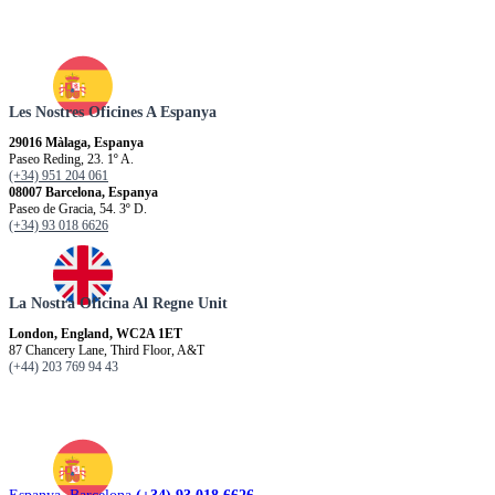
Les Nostres Oficines A Espanya
29016 Màlaga, Espanya
Paseo Reding, 23. 1º A.
(+34) 951 204 061
08007 Barcelona, Espanya
Paseo de Gracia, 54. 3º D.
(+34) 93 018 6626
La Nostra Oficina Al Regne Unit
London, England, WC2A 1ET
87 Chancery Lane, Third Floor, A&T
(+44) 203 769 94 43
Espanya. Barcelona
(+34) 93 018 6626