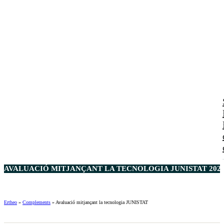
AVALUACIÓ MITJANÇANT LA TECNOLOGIA JUNISTAT 202
Ertheo
»
Complements
»
Avaluació mitjançant la tecnologia JUNISTAT