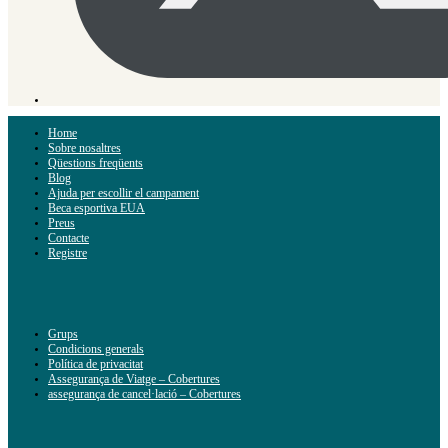
Home
Sobre nosaltres
Qüestions freqüents
Blog
Ajuda per escollir el campament
Beca esportiva EUA
Preus
Contacte
Registre
Grups
Condicions generals
Política de privacitat
Assegurança de Viatge – Cobertures
assegurança de cancel·lació – Cobertures