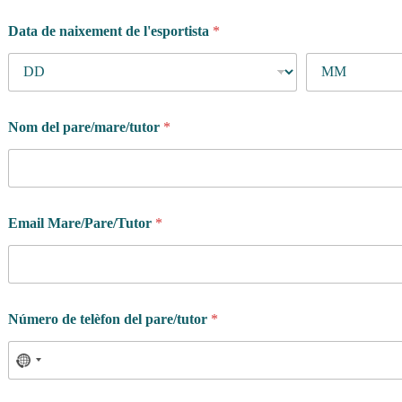
Data de naixement de l'esportista
*
Nom del pare/mare/tutor
*
Email Mare/Pare/Tutor
*
d
Número de telèfon del pare/tutor
*
e
T
e
n
s