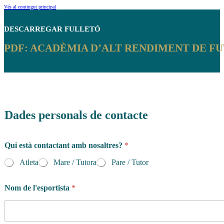
Vés al contingut principal
DESCARREGAR
FULLETÓ
PDF: ACADÈMIA D’ALT RENDIMENT DE FU
Dades personals de contacte
Qui està contactant amb nosaltres?
*
Atleta
Mare / Tutora
Pare / Tutor
Nom de l'esportista
*