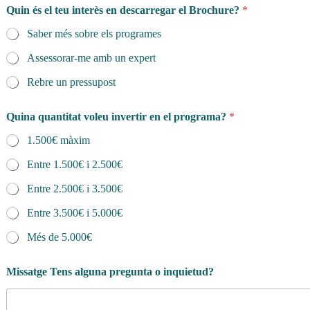
n
Quin és el teu interès en descarregar el Brochure?
*
a
i
Saber més sobre els programes
x
e
Assessorar-me amb un expert
m
Rebre un pressupost
e
n
t
Quina quantitat voleu invertir en el programa?
*
1.500€ màxim
Entre 1.500€ i 2.500€
Entre 2.500€ i 3.500€
Entre 3.500€ i 5.000€
Més de 5.000€
Missatge Tens alguna pregunta o inquietud?