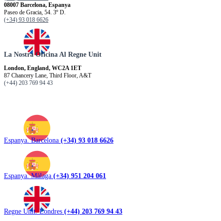
08007 Barcelona, Espanya
Paseo de Gracia, 54. 3º D.
(+34) 93 018 6626
La Nostra Oficina Al Regne Unit
London, England, WC2A 1ET
87 Chancery Lane, Third Floor, A&T
(+44) 203 769 94 43
Espanya. Barcelona
(+34) 93 018 6626
Espanya. Màlaga
(+34) 951 204 061
Regne Unit. Londres
(+44) 203 769 94 43