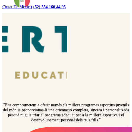
Ciutat De Mèxic
(+52) 554 160 44 95
"Ens comprometem a oferir només els millors programes esportius juvenils
del món ia proporcionar-li una orientació completa, sincera i personalitzada
perquè puguis triar el programa adequat per a la millora esportiva i el
desenvolupament personal dels teus fills."