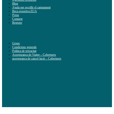
Blog
Ajuda per escollir el campament
Beca esportiva EUA
Preus
Contacte
Registre
Grups
Condicions generals
Política de privacitat
Assegurança de Viatge – Cobertures
assegurança de cancel·lació – Cobertures