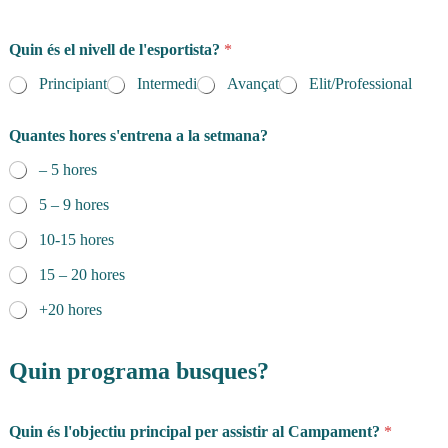
t
e
l
Quin és el nivell de l'esportista?
*
è
f
Principiant
Intermedi
Avançat
Elit/Professional
o
n
l
Quantes hores s'entrena a la setmana?
a
– 5 hores
5 – 9 hores
10-15 hores
15 – 20 hores
+20 hores
Quin programa busques?
Quin és l'objectiu principal per assistir al Campament?
*