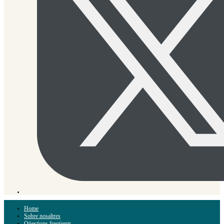
Home
Sobre nosaltres
Qüestions freqüents