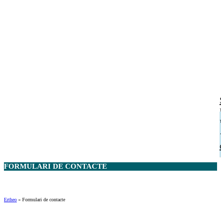
FORMULARI DE
CONTACTE
Ertheo
»
Formulari de contacte