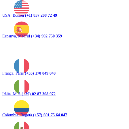
USA. Boston
(+1) 857 208 72 49
Espanya, Madrid
(+34) 902 750 359
França. París
(+33) 170 849 040
Itàlia. Milà
(+39) 02 87 368 972
Colòmbia. Bogotà
(+57) 601 75 64 047