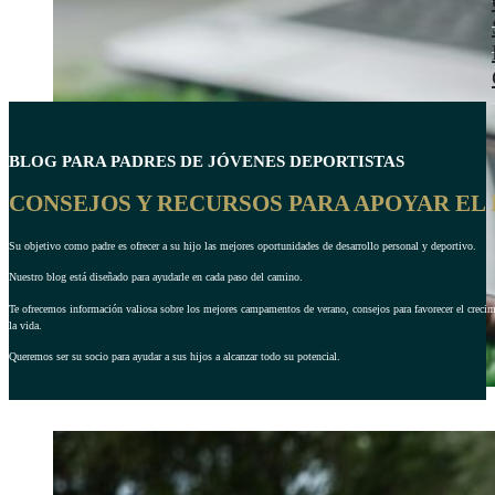
BLOG PARA PADRES DE JÓVENES DEPORTISTAS
CONSEJOS Y RECURSOS PARA APOYAR EL 
Su objetivo como padre es ofrecer a su hijo las mejores oportunidades de desarrollo personal y deportivo.
Nuestro blog está diseñado para ayudarle en cada paso del camino.
Te ofrecemos información valiosa sobre los mejores campamentos de verano, consejos para favorecer el crecimie
la vida.
Queremos ser su socio para ayudar a sus hijos a alcanzar todo su potencial.