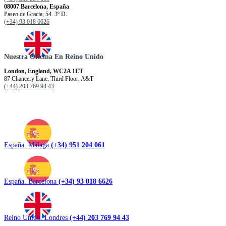
08007 Barcelona, España
Paseo de Gracia, 54. 3º D.
(+34) 93 018 6626
Nuestra Oficina En Reino Unido
London, England, WC2A 1ET
87 Chancery Lane, Third Floor, A&T
(+44) 203 769 94 43
España. Málaga
(+34) 951 204 061
España. Barcelona
(+34) 93 018 6626
Reino Unido. Londres
(+44) 203 769 94 43