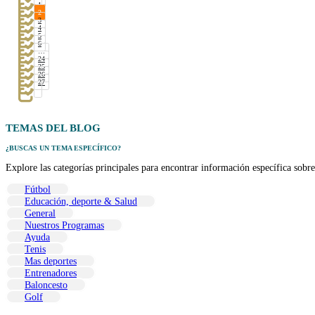
1
2
3
4
5
6
…
24
25
26
27
TEMAS
DEL BLOG
¿BUSCAS UN TEMA ESPECÍFICO?
Explore las categorías principales para encontrar información específica sobre
Fútbol
Educación, deporte & Salud
General
Nuestros Programas
Ayuda
Tenis
Mas deportes
Entrenadores
Baloncesto
Golf