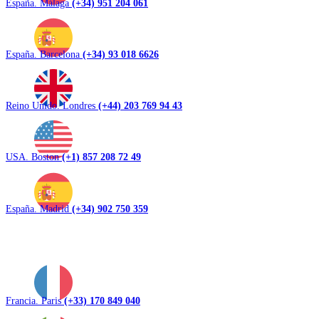
España. Málaga
(+34) 951 204 061
España. Barcelona
(+34) 93 018 6626
Reino Unido. Londres
(+44) 203 769 94 43
USA. Boston
(+1) 857 208 72 49
España. Madrid
(+34) 902 750 359
Francia. Paris
(+33) 170 849 040