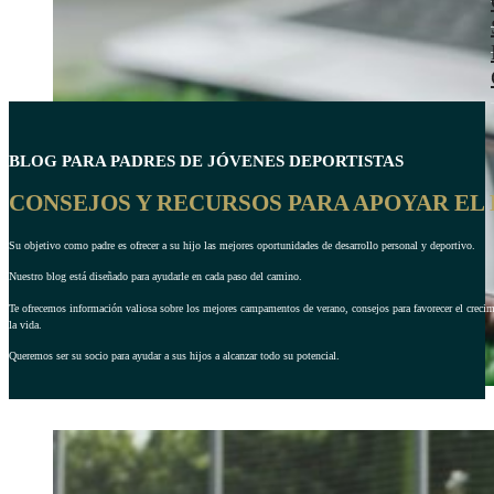
BLOG PARA PADRES DE JÓVENES DEPORTISTAS
CONSEJOS Y RECURSOS PARA APOYAR EL 
Su objetivo como padre es ofrecer a su hijo las mejores oportunidades de desarrollo personal y deportivo.
Nuestro blog está diseñado para ayudarle en cada paso del camino.
Te ofrecemos información valiosa sobre los mejores campamentos de verano, consejos para favorecer el crecimie
la vida.
Queremos ser su socio para ayudar a sus hijos a alcanzar todo su potencial.